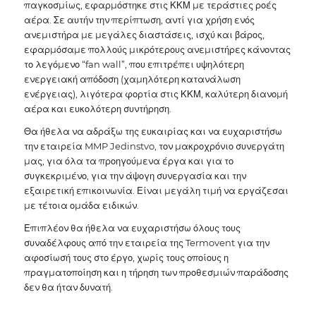
παγκοσμίως, εφαρμόστηκε στις ΚΚΜ με τεράστιες ροές
αέρα. Σε αυτήν την περίπτωση, αντί για χρήση ενός
ανεμιστήρα με μεγάλες διαστάσεις, ισχύ και βάρος,
εφαρμόσαμε πολλούς μικρότερους ανεμιστήρες κάνοντας
το λεγόμενο “fan wall”, που επιτρέπει υψηλότερη
ενεργειακή απόδοση (χαμηλότερη κατανάλωση
ενέργειας), λιγότερα φορτία στις ΚΚΜ, καλύτερη διανομή
αέρα και ευκολότερη συντήρηση.
Θα ήθελα να αδράξω της ευκαιρίας και να ευχαριστήσω
την εταιρεία MMP Jedinstvo, τον μακροχρόνιο συνεργάτη
μας, για όλα τα προηγούμενα έργα και για το
συγκεκριμένο, για την άψογη συνεργασία και την
εξαιρετική επικοινωνία. Είναι μεγάλη τιμή να εργάζεσαι
με τέτοια ομάδα ειδικών.
Επιπλέον θα ήθελα να ευχαριστήσω όλους τους
συναδέλφους από την εταιρεία της Termovent για την
αφοσίωσή τους στο έργο, χωρίς τους οποίους η
πραγματοποίηση και η τήρηση των προθεσμιών παράδοσης
δεν θα ήταν δυνατή.