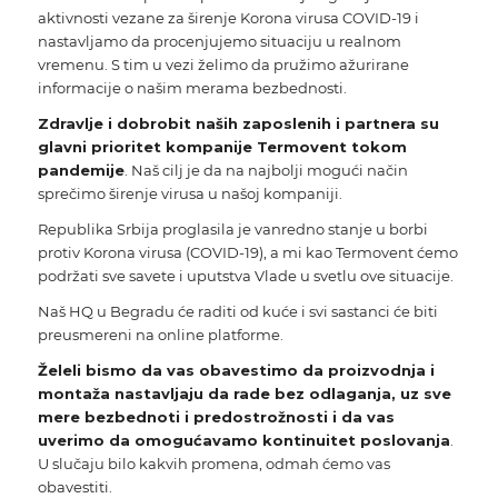
aktivnosti vezane za širenje Korona virusa COVID-19 i
nastavljamo da procenjujemo situaciju u realnom
vremenu. S tim u vezi želimo da pružimo ažurirane
informacije o našim merama bezbednosti.
Zdravlje i dobrobit naših zaposlenih i partnera su
glavni prioritet kompanije Termovent tokom
pandemije
. Naš cilj je da na najbolji mogući način
sprečimo širenje virusa u našoj kompaniji.
Republika Srbija proglasila je
vanredno stanje
u borbi
protiv Korona virusa (COVID-19), a mi kao Termovent ćemo
podržati sve savete i uputstva Vlade u svetlu ove situacije.
Naš HQ u Begradu će raditi od kuće i svi sastanci će biti
preusmereni na online platforme.
Želeli bismo da vas obavestimo da proizvodnja i
montaža nastavljaju da rade bez odlaganja, uz sve
mere bezbednoti i predostrožnosti i da vas
uverimo da omogućavamo kontinuitet poslovanja
.
U slučaju bilo kakvih promena, odmah ćemo vas
obavestiti.