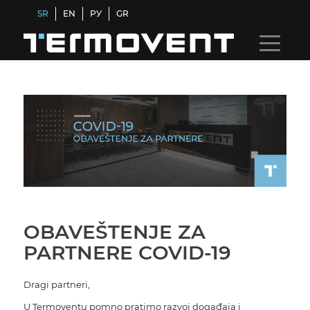
SR
EN
РУ
GR
OBAVEŠTENJE ZA
PARTNERE COVID-19
Dragi partneri,
U
Termoventu
pomno pratimo razvoj događaja i