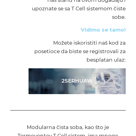
upoznate se sa T Cell sistemom čiste
sobe.
Vidimo se tamo!
Možete iskoristiti naš kod za
posetioce da biste se registrovali za
besplatan ulaz:
2SERHUAW
Modularna čista soba, kao što je
Termoventov T Cell sistem, ima mnoge