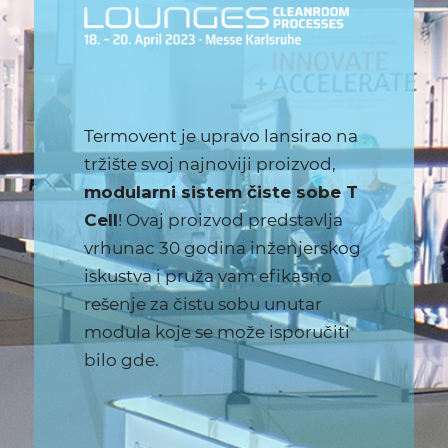
Termovent
je upravo lansirao na
tržište svoj najnoviji proizvod,
modularni sistem čiste sobe T
Cell
! Ovaj proizvod predstavlja
vrhunac 30 godina inženjerskog
iskustva i pruža vam efikasno
rešenje za čistu sobu unutar
modula koje se može isporučiti
bilo gde.