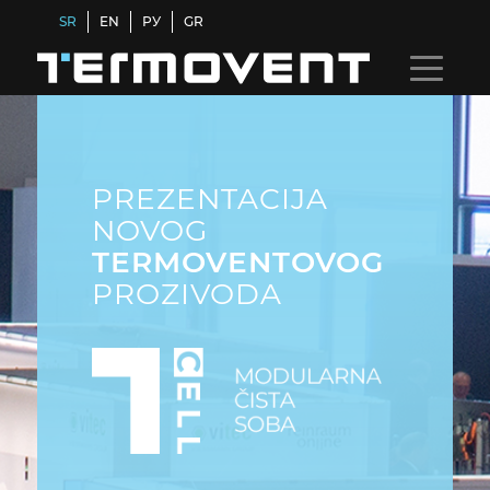
SR
EN
РУ
GR
PREZENTACIJA
NOVOG
TERMOVENTOVOG
PROZIVODA