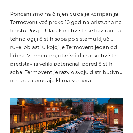
Ponosni smo na činjenicu da je kompanija
Termovent već preko 10 godina pristutna na
tržištu Rusije. Ulazak na tržište se bazirao na
tehnologiji čistih soba po sistemu ključ u
ruke, oblasti u kojoj je Termovent jedan od
lidera. Vremenom, otkrivši da rusko tržište
predstavlja veliki potencijal, pored čistih
soba, Termovent je razvio svoju distributivnu
mrežu za prodaju klima komora.