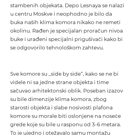
stambenih objekata. Depo Lesnaya se nalazi
u centru Moskve i neophodno je bilo da
buka naših klima komora nikako ne remeti
okolinu. Rađen je specijalan proračun nivoa
buke i urađeni specijalni prigušivači kako bi
se odgovorilo tehnološkom zahtevu.
Sve komore su ,,side by side“, kako se ne bi
videle ni sa jedne strane objekta i time
sačuvao arhitektonski oblik. Poseban izazov
su bile dimenzije klima komora, zbog
starosti objekta i slabe nosivosti plafona
komore su morale biti oslonjene na noseće
grede koje su bile u rasponu od 3-6 metara.
To je ujedno i otežavalo samu montažu