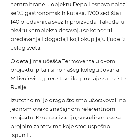
centra hrane u objektu Depo Lesnaya nalazi
se 75 gastronomskih kutaka, 1700 sedišta i
140 prodavnica svežih proizvoda. Takođe, u
okviru kompleksa dešavaju se koncerti,
predavanja i događaji koji okupljaju ljude iz
celog sveta.
O detaljima učešća Termoventa u ovom
projektu, pitali smo našeg kolegu Jovana
Milivojevića, predstavnika prodaje za tržište
Rusije.
Izuzetno mi je drago što smo učestvovali na
jednom ovako značajnom referentnom
projektu. Kroz realizaciju, susreli smo se sa
brojnim zahtevima koje smo uspešno
ispunili.