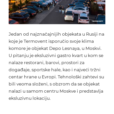
Jedan od najznačajnijih objekata u Rusiji na
koje je Termovent isporučio svoje klima
komore je objekat Depo Lesnaya, u Moskvi.
U pitanju je eksluzivni gastro kvart u kom se
nalaze restorani, barovi, prostori za
događaje, sportske hale, kao i najveći tržni
centar hrane u Evropi. Tehnološki zahtevi su
bili veoma složeni, s obzrom da se objekat
nalazi u samom centru Moskve i predstavlja
eksluzivnu lokaciju.