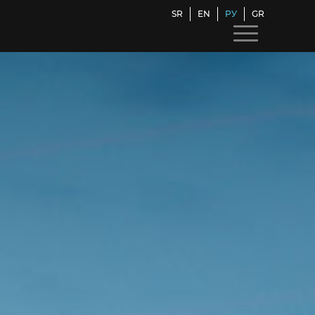
SR
EN
РУ
GR