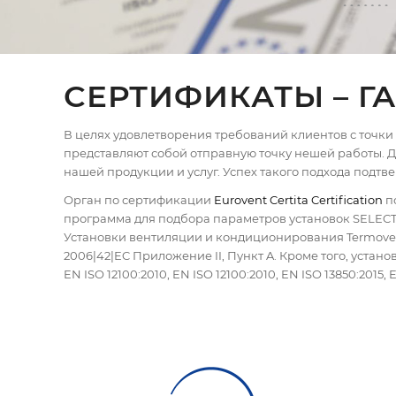
СЕРТИФИКАТЫ – Г
В целях удовлетворения требований клиентов с точки
представляют собой отправную точку нешей работы. 
нашей продукции и услуг. Успех такого подхода подт
Орган по сертификации
Eurovent Certita Certification
п
программа для подбора параметров установок SELECT:
Установки вентиляции и кондиционирования Termove
2006|42|EC Приложение II, Пункт A. Кроме того, уста
EN ISO 12100:2010, EN ISO 12100:2010, EN ISO 13850:2015,