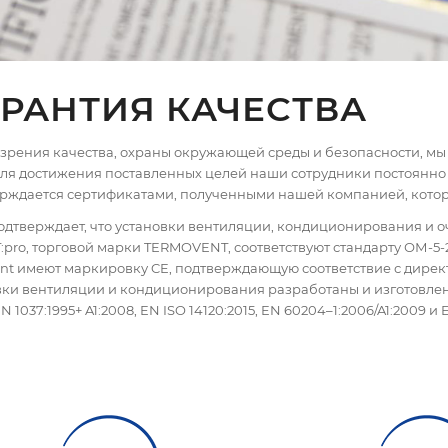
АРАНТИЯ КАЧЕСТВА
 зрения качества, охраны окружающей среды и безопасности, мы
Для достижения поставленных целей наши сотрудники постоянно
верждается сертификатами, полученными нашей компанией, котор
одтверждает, что установки вентиляции, кондиционирования и о
pro, торговой марки TERMOVENT, соответствуют стандарту ОМ-5-2
nt имеют маркировку CE, подтверждающую соответствие с дирек
новки вентиляции и кондиционирования разработаны и изготовлен
 EN 1037:1995+ A1:2008, EN ISO 14120:2015, EN 60204–1:2006/A1:2009 и