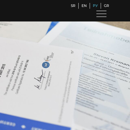
SR
EN
РУ
GR