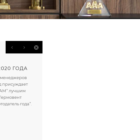
020 ГОДА
 менеджеров
яд присуждает
САМ“ лучшим
Термовент
тодатель года”.