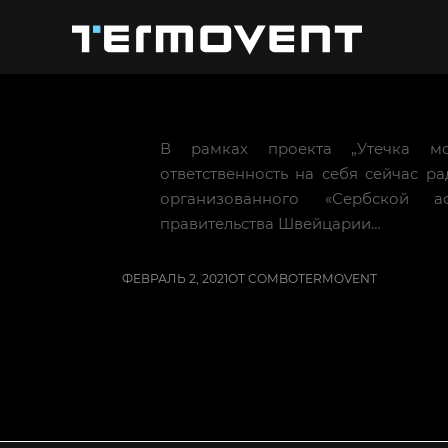
В рамках проекта „Утечка м
ответственность на себя сейчас р
организованного «Сербской 
правительства Швейцарии…
ФЕВРАЛЬ 2, 2021
ОТ
COMBOTERMOVENT