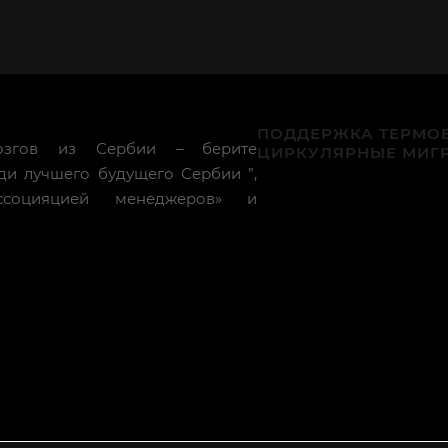
ПОДДЕРЖКА ТЕРМОВ
озгов из Сербии – берите
ЦИРКУЛЯРНЫЕ МИГ
ади лучшего будущего Сербии ”,
ассоцияцией менеджеров» и