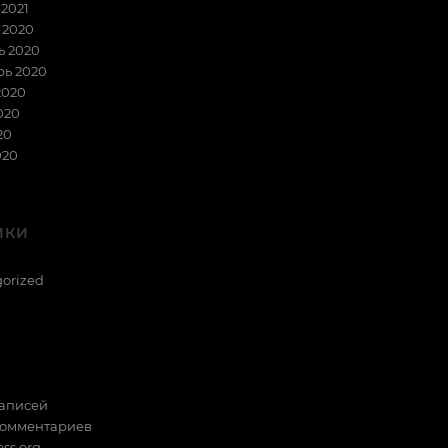
2021
 2020
ь 2020
рь 2020
2020
020
20
020
ИКИ
orized
записей
комментариев
ss.org