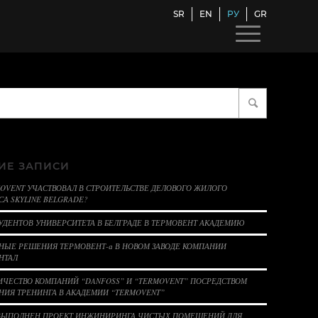
SR
EN
РУ
GR
ИЕ ЗАПИСИ
MOVENT УЧАСТВОВАЛ В СТРОИТЕЛЬСТВЕ ДЕЛОВОГО ЖИЛОГО
А SKYLINE BELGRADE?
УДЕНТОВ УНИВЕРСИТЕТА В БЕЛГРАДЕ В ТЕРМОВЕНТ АКАДЕМИЮ
НЫЕ РЕШЕНИЯ ТЕРМОВЕНТ-а В НОВОМ ЗАВОДЕ КОМПАНИИ
НТАЛ
ИЧЕСТВО КОМПАНИЙ “DANFOSS” И “TERMOVENT” ПОСРЕДСТВОМ
НИЯ ТРЕНИНГА В АКАДЕМИИ “TERMOVENT”
ВЫПОЛНЕН ПРОЕКТ ИНЖИНИРИНГА ЧИСТЫХ ПОМЕЩЕНИЙ ДЛЯ