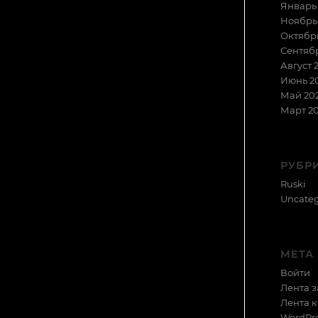
Январь 
Ноябрь
Октябр
Сентяб
Август 
Июнь 2
Май 20
Март 2
РУБР
Ruski
Uncateg
МЕТА
Войти
Лента 
Лента 
WordPre