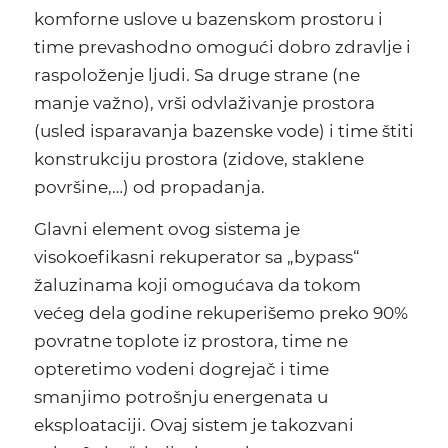
komforne uslove u bazenskom prostoru i
time prevashodno omogući dobro zdravlje i
raspoloženje ljudi. Sa druge strane (ne
manje važno), vrši odvlaživanje prostora
(usled isparavanja bazenske vode) i time štiti
konstrukciju prostora (zidove, staklene
površine,…) od propadanja.
Glavni element ovog sistema je
visokoefikasni rekuperator sa „bypass“
žaluzinama koji omogućava da tokom
većeg dela godine rekuperišemo preko 90%
povratne toplote iz prostora, time ne
opteretimo vodeni dogrejač i time
smanjimo potrošnju energenata u
eksploataciji. Ovaj sistem je takozvani