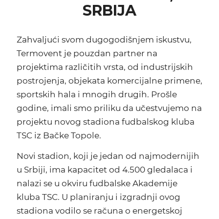
SRBIJA
Zahvaljući svom dugogodišnjem iskustvu,
Termovent je pouzdan partner na
projektima različitih vrsta, od industrijskih
postrojenja, objekata komercijalne primene,
sportskih hala i mnogih drugih. Prošle
godine, imali smo priliku da učestvujemo na
projektu novog stadiona fudbalskog kluba
TSC iz Bačke Topole.
Novi stadion, koji je jedan od najmodernijih
u Srbiji, ima kapacitet od 4.500 gledalaca i
nalazi se u okviru fudbalske Akademije
kluba
TSC
. U planiranju i izgradnji ovog
stadiona vodilo se računa o energetskoj