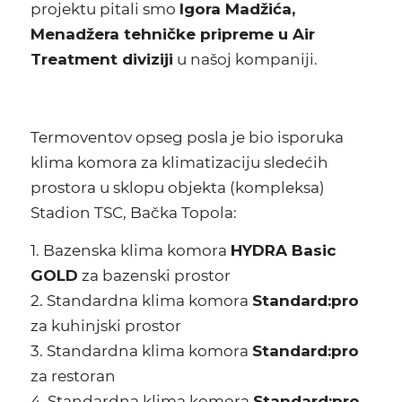
projektu pitali smo
Igora Madžića,
Menadžera tehničke pripreme u Air
Treatment diviziji
u našoj kompaniji.
Termoventov opseg posla je bio isporuka
klima komora za klimatizaciju sledećih
prostora u sklopu objekta (kompleksa)
Stadion
TSC, Bačka Topola
:
1. Bazenska klima komora
HYDRA Basic
GOLD
za bazenski prostor
2. Standardna klima komora
Standard:pro
za kuhinjski prostor
3. Standardna klima komora
Standard:pro
za restoran
4. Standardna klima komora
Standard:pro