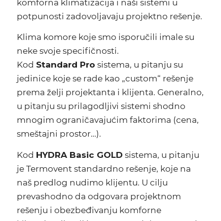
komforna klimatizacija i naši sistemi u
potpunosti zadovoljavaju projektno rešenje.
Klima komore koje smo isporučili imale su
neke svoje specifičnosti.
Kod
Standard Pro
sistema, u pitanju su
jedinice koje se rade kao „custom“ rešenje
prema želji projektanta i klijenta. Generalno,
u pitanju su prilagodljivi sistemi shodno
mnogim ograničavajućim faktorima (cena,
smeštajni prostor…).
Kod
HYDRA Basic GOLD
sistema, u pitanju
je
Termovent
standardno rešenje, koje na
naš predlog nudimo klijentu. U cilju
prevashodno da odgovara projektnom
rešenju i obezbeđivanju komforne