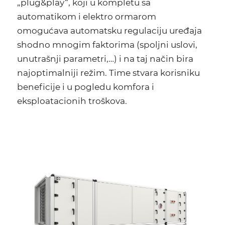
„plug&play“, koji u kompletu sa
automatikom i elektro ormarom
omogućava automatsku regulaciju uređaja
shodno mnogim faktorima (spoljni uslovi,
unutrašnji parametri,…) i na taj način bira
najoptimalniji režim. Time stvara korisniku
beneficije i u pogledu komfora i
eksploatacionih troškova.